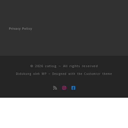
Privacy Policy
© 2026
zatlog
– All rights reserved
Didukung oleh
WP
– Designed with the
Customizr theme