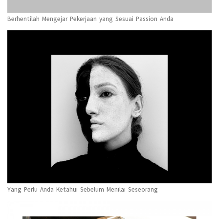
Berhentilah Mengejar Pekerjaan yang Sesuai Passion Anda
Yang Perlu Anda Ketahui Sebelum Menilai Seseorang