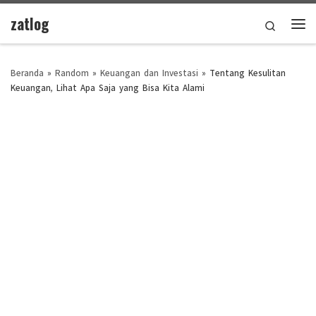
zatlog
Skip to content
Search
Men
Beranda
»
Random
»
Keuangan dan Investasi
»
Tentang Kesulitan
Keuangan, Lihat Apa Saja yang Bisa Kita Alami