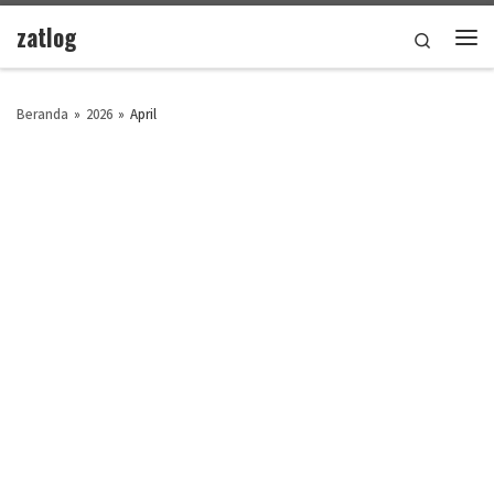
zatlog
Skip to content
Search
Men
Beranda
»
2026
»
April