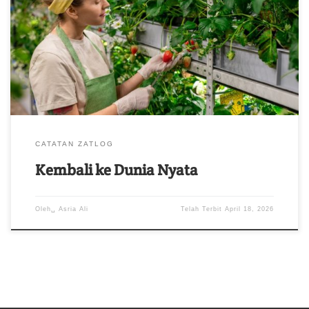
luas. Dunia nyata yang tampak sederhana dan bergerak alami.
Namun jika berada didalamnya, saya merasa aman. Kehidupan di
dunia kecil ini berjalan begitu harmoni, begitu alami, tanpa
meninggalkan sesuatu yang bisa menjadi masalah di kemudian
hari. Saya memiliki kebun […]
CATATAN ZATLOG
Kembali ke Dunia Nyata
Oleh␣
Asria Ali
Telah Terbit
April 18, 2026