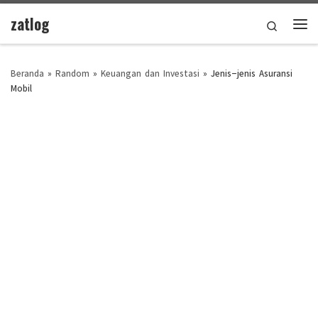
zatlog
Skip to content
Search
Men
Beranda
»
Random
»
Keuangan dan Investasi
»
Jenis-jenis Asuransi
Mobil