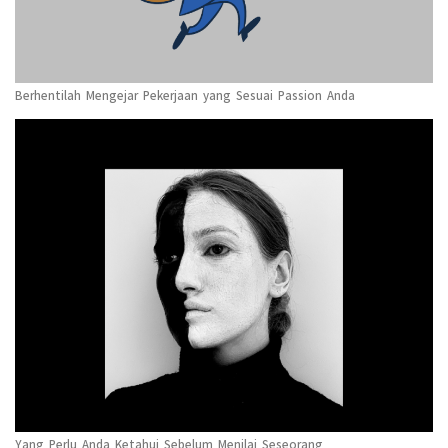
Berhentilah Mengejar Pekerjaan yang Sesuai Passion Anda
Yang Perlu Anda Ketahui Sebelum Menilai Seseorang