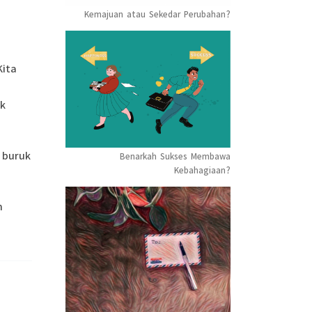
Kemajuan atau Sekedar Perubahan?
Kita
uk
 buruk
Benarkah Sukses Membawa
Kebahagiaan?
m