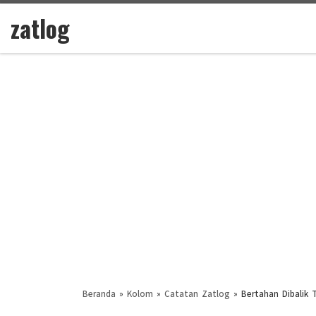
zatlog
Skip to content
Beranda
»
Kolom
»
Catatan Zatlog
»
Bertahan Dibalik