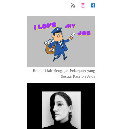
Berhentilah Mengejar Pekerjaan yang
Sesuai Passion Anda