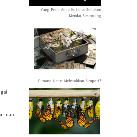
Yang Perlu Anda Ketahui Sebelum
Menilai Seseorang
Dimana Harus Meletakkan Simpati?
agai
an dan