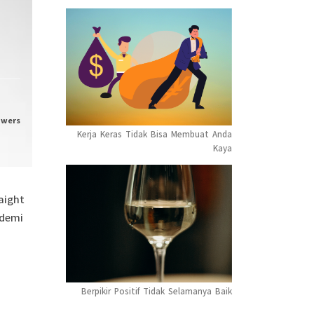
owers
Kerja Keras Tidak Bisa Membuat Anda
Kaya
aight
 demi
Berpikir Positif Tidak Selamanya Baik