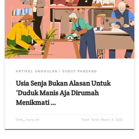
Bukan hanya faktor ekonomi, namun ada beberapa alasan yang
membuat para lanjut usia atau lansia ini memilih untuk tetap
bekerja
ARTIKEL UNGGULAN
SUDUT PANDANG
Usia Senja Bukan Alasan Untuk
‘Duduk Manis Aja Dirumah
Menikmati …
Oleh␣
Asria Ali
Telah Terbit
Maret 4, 2021