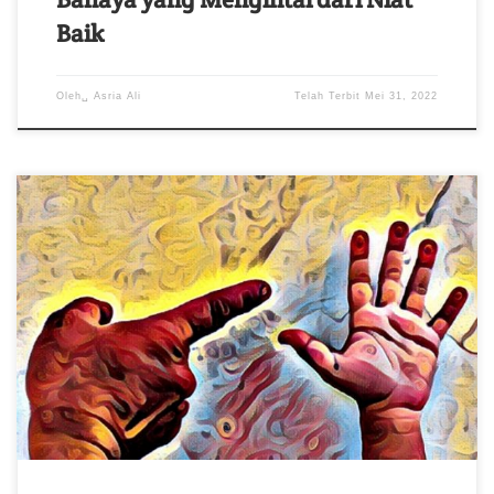
Baik
Oleh␣
Asria Ali
Telah Terbit
Mei 31, 2022
Apakah korban bersalah atau tidak dapat disalahkan?