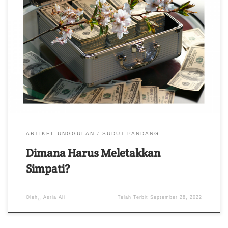
Jika orang kaya juga bisa menderita lalu mengapa ada yang
menganggap mereka tidak layak dikasihani?
ARTIKEL UNGGULAN
SUDUT PANDANG
Dimana Harus Meletakkan
Simpati?
Oleh␣
Asria Ali
Telah Terbit
September 28, 2022