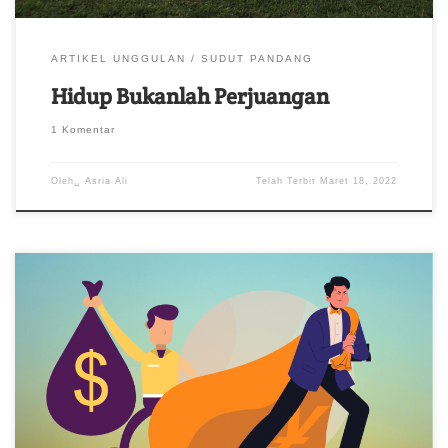
ARTIKEL UNGGULAN
SUDUT PANDANG
Hidup Bukanlah Perjuangan
1 Komentar
Oleh␣
Asria Ali
Telah Terbit
Maret 18, 2022
Nampaknya kerja keras yang menguras energi dan waktu ini
sudah tidak dianggap penting untuk mencapai kesuksesan
finansial bagi sebagian orang,