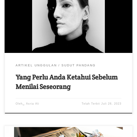
Manusia begitu terobsesi, dan terburu-buru menilai apakah orang
itu malaikat atau monster.
ARTIKEL UNGGULAN
SUDUT PANDANG
Yang Perlu Anda Ketahui Sebelum
Menilai Seseorang
Oleh␣
Asria Ali
Telah Terbit
Juli 28, 2023