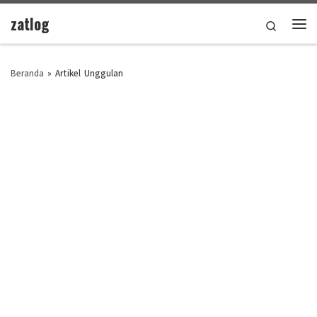
zatlog
Skip to content
Search
Men
Beranda
»
Artikel Unggulan